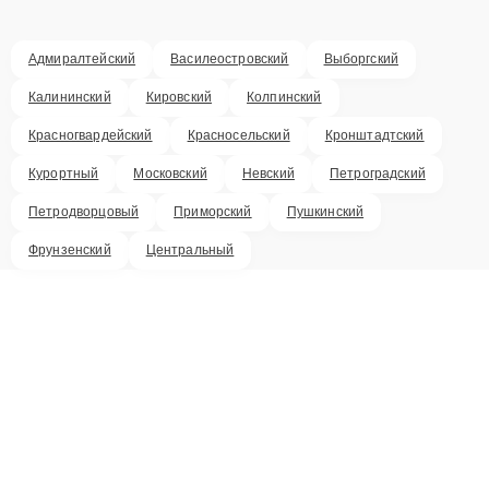
Адмиралтейский
Василеостровский
Выборгский
Калининский
Кировский
Колпинский
Красногвардейский
Красносельский
Кронштадтский
Курортный
Московский
Невский
Петроградский
Петродворцовый
Приморский
Пушкинский
Фрунзенский
Центральный