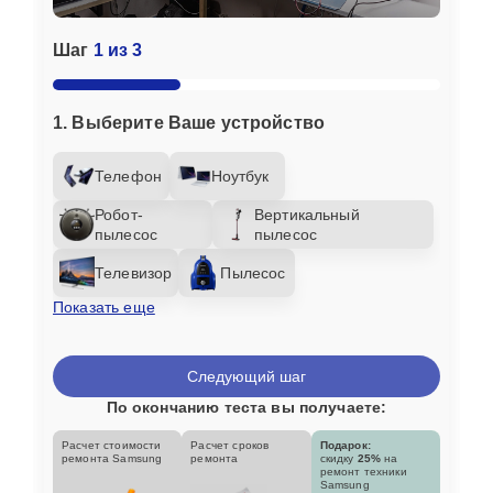
Шаг
1 из 3
1. Выберите Ваше устройство
Телефон
Ноутбук
Робот-
Вертикальный
пылесос
пылесос
Телевизор
Пылесос
Показать еще
Следующий шаг
По окончанию теста вы получаете:
Расчет стоимости
Расчет сроков
Подарок:
ремонта Samsung
ремонта
скидку
25%
на
ремонт техники
Samsung