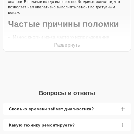
аналоги. В наличии всегда имеются необходимые запчасти, что
позволяет нам оперативно выполнять ремонт по доступным
ценам.
Частые причины поломки
Износ кнопки из-за частого использования.
Развернуть
Механические повреждения.
Коррозия контактов.
Попадание влаги или пыли.
Проблемы с электроникой системы.
Для начала ремонта позвоните по телефону +7 (812) 602-41-60
или оставьте
Заявку на сайте
, и специалист свяжется с вами в
Вопросы и ответы
течение минуты для уточнения всех деталей и записи на
диагностику и ремонт.
Главные особенности
+
Сколько времени займет диагностика?
сервиса
+
Какую технику ремонтируете?
Низкие цены и скидки
— выгодные условия