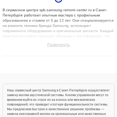
В сервисном центре spb.samsung-remont-center.ru в Санкт-
Петербурге работают опытные мастера с профильным
образованием и стажем от 5 до 12 лет. Они специализируются
на ремонте техники бренда Samsung, используют
современное оборудование и оригинальные запчасти. Каждый
инженер регулярно проходит обучение и сертификацию, что
позволяет быстро и точноdiagnostikировать поломки и
Развернуть
восстанавливать технику с сохранением гарантии до 3 лет.
Наши мастера решают сложные случаи: от замены матриц и
материнских плат до ремонта после залития и восстановления
данных. Благодаря высокой квалификации и ответственному
подходу клиенты получают быстрый, качественный ремонт и
понятные объяснения по результатам диагностики.
Наш сервисный центр Samsung в Санкт-Петербурге осуществляет
замену кнопки акустической системы. Кнопки управления могут со
временем выйти из строя из-за износа или механических
повреждений, что приводит к потере функциональности системы.
Мы предлагаем быстрое и качественное решение проблемы —
замена неисправной кнопки на оригинальные или качественные