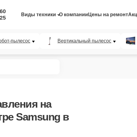
-60
Виды техники
О компании
Цены на ремонт
Ак
-25
обот-пылесос
Вертикальный пылесос
авления
на
тре Samsung в