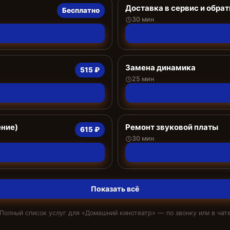
Доставка в сервис и обрат
Бесплатно
30 мин
Замена динамика
515 ₽
25 мин
ение)
Ремонт звуковой платы
615 ₽
30 мин
Показать всё
Полный список услуг для «
Домашний кинотеатр
» — по звонку или в чат