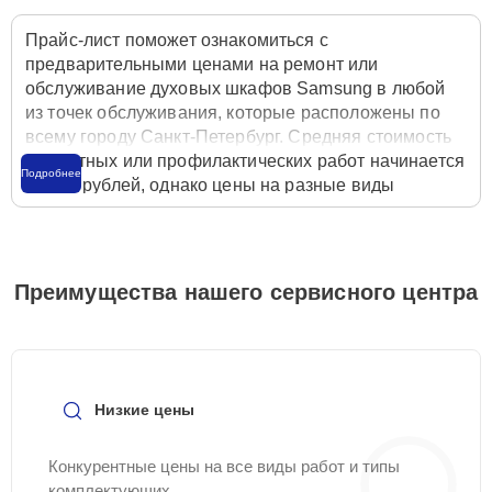
Прайс-лист поможет ознакомиться с
предварительными ценами на ремонт или
обслуживание духовых шкафов Samsung в любой
из точек обслуживания, которые расположены по
всему городу Санкт-Петербург. Средняя стоимость
ремонтных или профилактических работ начинается
Подробнее
от 900 рублей, однако цены на разные виды
комплектующих могут различаться. Полную
стоимость работ с учётом запчастей или расходных
материалов необходимо уточнять со специалистом
службы заботы о клиентах. Для расчета итоговой
Преимущества нашего сервисного центра
стоимости ремонта духового шкафа достаточно
позвонить по телефону горячей линии
+7 (812) 602-
41-60
или оставить заявку на нашем сайте
Samsung-Remont-Center.
Низкие цены
Конкурентные цены на все виды работ и типы
комплектующих