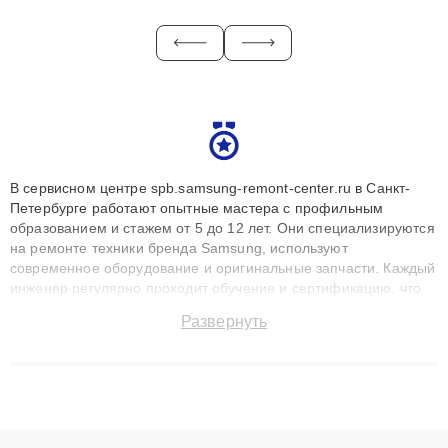
В сервисном центре spb.samsung-remont-center.ru в Санкт-
Петербурге работают опытные мастера с профильным
образованием и стажем от 5 до 12 лет. Они специализируются
на ремонте техники бренда Samsung, используют
современное оборудование и оригинальные запчасти. Каждый
инженер регулярно проходит обучение и сертификацию, что
позволяет быстро и точноdiagnostikировать поломки и
Развернуть
восстанавливать технику с сохранением гарантии до 3 лет.
Наши мастера решают сложные случаи: от замены матриц и
материнских плат до ремонта после залития и восстановления
данных. Благодаря высокой квалификации и ответственному
подходу клиенты получают быстрый, качественный ремонт и
понятные объяснения по результатам диагностики.