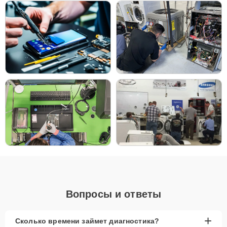
долговечности, особенно если техника
используется регулярно для приготовления
пищи.
Если планируется замена устройства в
ближайшее время или требуется более
экономичный вариант ремонта, качественные
аналоги могут стать оптимальным решением без
значительной потери в надежности.
Все комплектующие проходят строгий контроль качества, что
гарантирует долгий срок службы и стабильную работу устройства
после ремонта.
Модели духовых шкафов
В сервисном центре ремонтируются различные модели духовых
шкафов Samsung, независимо от их возраста и состояния.
Специалисты обладают опытом работы как с новыми, так и с
устаревшими моделями, что позволяет находить оптимальные
Вопросы и ответы
решения для восстановления работоспособности техники. Даже
если модель давно снята с производства, всегда можно найти
подходящие запчасти и вернуть устройству его
+
Сколько времени займет диагностика?
функциональность.