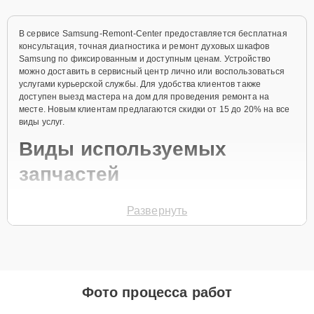
В сервисе Samsung-Remont-Center предоставляется бесплатная
консультация, точная диагностика и ремонт духовых шкафов
Samsung по фиксированным и доступным ценам. Устройство
можно доставить в сервисный центр лично или воспользоваться
услугами курьерской службы. Для удобства клиентов также
доступен выезд мастера на дом для проведения ремонта на
месте. Новым клиентам предлагаются скидки от 15 до 20% на все
виды услуг.
Виды используемых
запчастей
Для ремонта духовых шкафов используются как оригинальные
Развернуть
комплектующие, так и проверенные аналоги, соответствующие
высоким стандартам. Клиентам предоставляется возможность
выбора запчастей в зависимости от их бюджета и требований к
эксплуатации техники.
Как выбрать запчасти:
Фото процесса работ
Оригинальные запчасти предпочтительны для
обеспечения максимальной надежности и