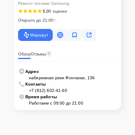
технику
Ремонт техники Samsung
5,0
0 оценки
Сервисный центр Samsung-Remont-Center гарантирует полную
Открыто до 21:00
сохранность устройства и соблюдение конфиденциальности
данных клиентов, строго следуя всем нормам и требованиям
законодательства Российской Федерации.
Маршрут
Как начать ремонт
Обзор
Отзывы
0
Для начала ремонта духового шкафа достаточно оставить
Заявку
на сайте
или позвонить по телефону горячей линии:
+7 (812) 602-
41-60
. Специалисты оперативно проконсультируют по всем
Адрес
вопросам, запишут на диагностику и предложат наиболее
набережная реки Фонтанки, 136
удобные варианты доставки или выезда мастера.
Контакты
+7 (812) 602-41-60
Время работы
Работаем с 09:00 до 21:00