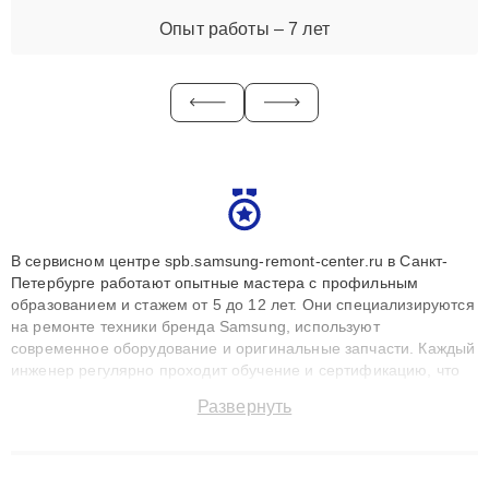
Опыт работы – 7 лет
В сервисном центре spb.samsung-remont-center.ru в Санкт-
Петербурге работают опытные мастера с профильным
образованием и стажем от 5 до 12 лет. Они специализируются
на ремонте техники бренда Samsung, используют
современное оборудование и оригинальные запчасти. Каждый
инженер регулярно проходит обучение и сертификацию, что
позволяет быстро и точноdiagnostikировать поломки и
Развернуть
восстанавливать технику с сохранением гарантии до 3 лет.
Наши мастера решают сложные случаи: от замены матриц и
материнских плат до ремонта после залития и восстановления
данных. Благодаря высокой квалификации и ответственному