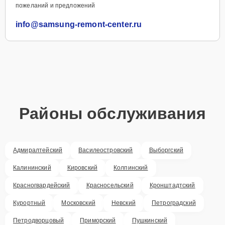
пожеланий и предложений
info@samsung-remont-center.ru
Районы обслуживания
Адмиралтейский
Василеостровский
Выборгский
Калининский
Кировский
Колпинский
Красногвардейский
Красносельский
Кронштадтский
Курортный
Московский
Невский
Петроградский
Петродворцовый
Приморский
Пушкинский