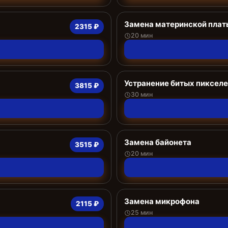
Замена материнской плат
2315 ₽
20 мин
Устранение битых пиксел
3815 ₽
30 мин
Замена байонета
3515 ₽
20 мин
Замена микрофона
2115 ₽
25 мин