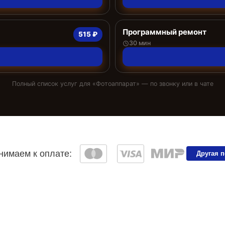
Программный ремонт
515 ₽
30 мин
Полный список услуг для «
Фотоаппарат
» — по звонку или в чате
имаем к оплате:
Другая 