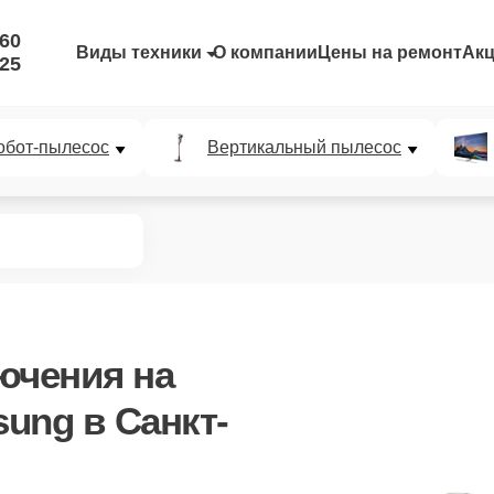
-60
Виды техники
О компании
Цены на ремонт
Ак
-25
обот-пылесос
Вертикальный пылесос
лючения
на
ung в Санкт-