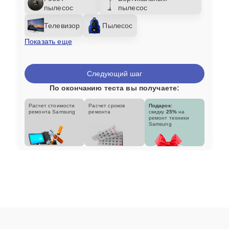
пылесос
пылесос
Телевизор
Пылесос
Показать еще
Следующий шаг
По окончанию теста вы получаете:
Расчет стоимости
Расчет сроков
Подарок:
ремонта Samsung
ремонта
скидку
25%
на
ремонт техники
Samsung