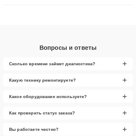
материнских плат до ремонта после залития и восстановления
данных. Благодаря высокой квалификации и ответственному
подходу клиенты получают быстрый, качественный ремонт и
понятные объяснения по результатам диагностики.
Вопросы и ответы
+
Сколько времени займет диагностика?
+
Какую технику ремонтируете?
+
Какое оборудование используете?
+
Как проверить статус заказа?
+
Вы работаете честно?