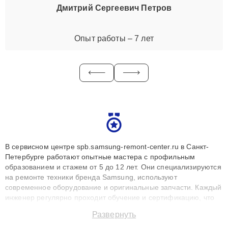
Дмитрий Сергеевич Петров
Опыт работы – 7 лет
В сервисном центре spb.samsung-remont-center.ru в Санкт-
Петербурге работают опытные мастера с профильным
образованием и стажем от 5 до 12 лет. Они специализируются
на ремонте техники бренда Samsung, используют
современное оборудование и оригинальные запчасти. Каждый
инженер регулярно проходит обучение и сертификацию, что
позволяет быстро и точноdiagnostikировать поломки и
Развернуть
восстанавливать технику с сохранением гарантии до 3 лет.
Наши мастера решают сложные случаи: от замены матриц и