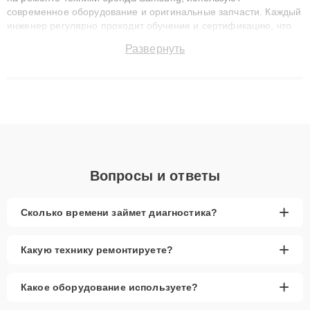
современное оборудование и оригинальные запчасти. Каждый
инженер регулярно проходит обучение и сертификацию, что
позволяет быстро и точноdiagnostikировать поломки и
Развернуть
восстанавливать технику с сохранением гарантии до 3 лет.
Наши мастера решают сложные случаи: от замены матриц и
материнских плат до ремонта после залития и восстановления
данных. Благодаря высокой квалификации и ответственному
подходу клиенты получают быстрый, качественный ремонт и
понятные объяснения по результатам диагностики.
Вопросы и ответы
+
Сколько времени займет диагностика?
+
Какую технику ремонтируете?
+
Какое оборудование используете?