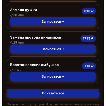
Замена дужки
515 ₽
30 мин
Записаться
Замена провода динамиков
1715 ₽
25 мин
Записаться
Восстановление амбушюр
715 ₽
15 мин
Записаться
Показать всё
Полный список услуг для «
Наушники
» — по звонку или в чате