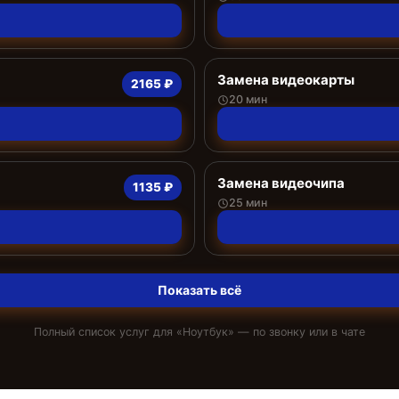
Замена видеокарты
2165 ₽
20 мин
Замена видеочипа
1135 ₽
25 мин
Показать всё
Полный список услуг для «
Ноутбук
» — по звонку или в чате