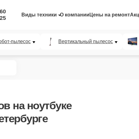
-60
Виды техники
О компании
Цены на ремонт
Ак
-25
обот-пылесос
Вертикальный пылесос
ов
на ноутбуке
етербурге