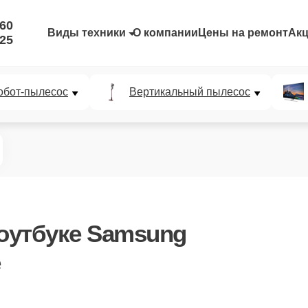
-60
Виды техники
О компании
Цены на ремонт
Ак
-25
обот-пылесос
Вертикальный пылесос
оутбуке Samsung