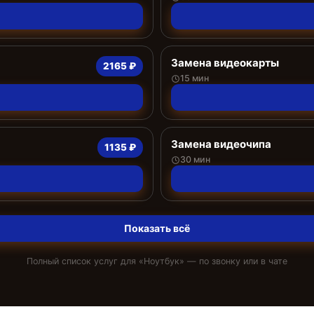
Замена видеокарты
2165 ₽
15 мин
Замена видеочипа
1135 ₽
30 мин
Показать всё
Полный список услуг для «
Ноутбук
» — по звонку или в чате