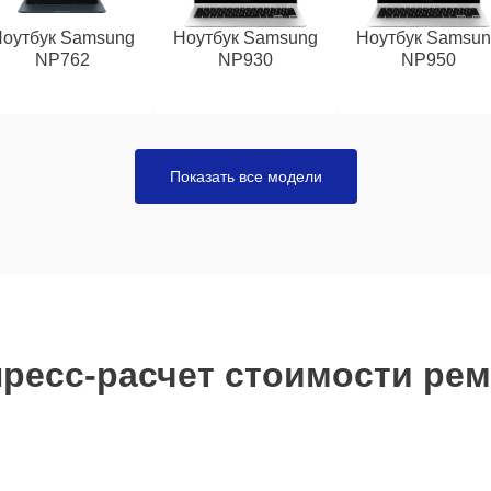
оутбук Samsung
Ноутбук Samsung
Ноутбук Samsu
NP762
NP930
NP950
Показать все модели
ресс-расчет стоимости ре