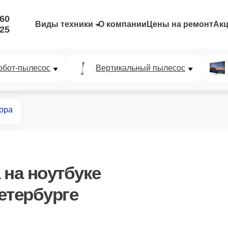
-60
Виды техники
О компании
Цены на ремонт
Ак
-25
обот-пылесос
Вертикальный пылесос
ора
на ноутбуке
етербурге