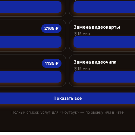
Замена видеокарты
2165 ₽
15 мин
Замена видеочипа
1135 ₽
15 мин
Показать всё
Полный список услуг для «
Ноутбук
» — по звонку или в чате