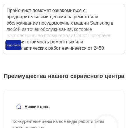
Прайс-лист поможет ознакомиться с
предварительными ценами на ремонт или
обслуживание посудомоечных машин Samsung в
любой из точек обслуживания, которые
расположены по всему городу Санкт-Петербург.
Средняя стоимость ремонтных или
Подробнее
профилактических работ начинается от 2450
рублей, однако цены на разные виды
комплектующих могут различаться. Полную
стоимость работ с учётом запчастей или расходных
материалов необходимо уточнять со специалистом
Преимущества нашего сервисного центра
службы заботы о клиентах. Для расчета итоговой
стоимости ремонта посудомоечной машины
достаточно позвонить по телефону горячей линии
+7 (812) 602-41-60
или оставить заявку на нашем
сайте Samsung-Remont-Center.
Низкие цены
Конкурентные цены на все виды работ и типы
комплектующих