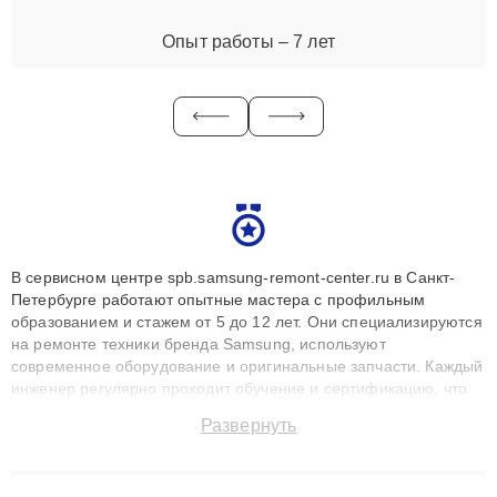
Опыт работы – 7 лет
В сервисном центре spb.samsung-remont-center.ru в Санкт-
Петербурге работают опытные мастера с профильным
образованием и стажем от 5 до 12 лет. Они специализируются
на ремонте техники бренда Samsung, используют
современное оборудование и оригинальные запчасти. Каждый
инженер регулярно проходит обучение и сертификацию, что
позволяет быстро и точноdiagnostikировать поломки и
Развернуть
восстанавливать технику с сохранением гарантии до 3 лет.
Наши мастера решают сложные случаи: от замены матриц и
материнских плат до ремонта после залития и восстановления