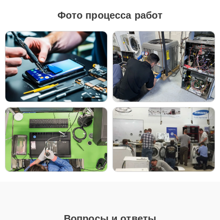
Оригинальные запчасти предпочтительны для
Фото процесса работ
обеспечения максимальной надёжности и
долговечности посудомоечной машины,
особенно если устройство используется
интенсивно и регулярно.
Если планируется замена техники в ближайшее
время или требуется более экономичный
вариант ремонта, качественные аналоги могут
стать разумным решением, позволяющим
сэкономить без значительной потери в
надёжности.
Все используемые комплектующие проходят строгий контроль
качества, что гарантирует долгий срок службы устройства после
ремонта.
Модели посудомоечных
машин
Специалисты сервисного центра работают с любыми моделями
посудомоечных машин Samsung, включая как современные, так и
Вопросы и ответы