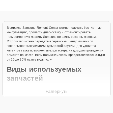
данных. Благодаря высокой квалификации и ответственному
подходу клиенты получают быстрый, качественный ремонт и
понятные объяснения по результатам диагностики.
В сервисе Samsung-Remont-Center можно получить бесплатную
консультацию, провести диагностику и отремонтировать
посудомоечную машину Samsung по фиксированным ценам.
Устройство можно передать в сервисный центр лично или
воспользоваться услугами курьерской службы. Для удобства
клиентов также возможен выезд мастера на дом для проведения
ремонта на месте. Всем новым клиентам предоставляются скидки
от 15 до 20% на все виды услуг.
Виды используемых
запчастей
Для ремонта посудомоечных машин используются как
Развернуть
оригинальные комплектующие, так и качественные аналоги.
Клиентам предоставляется возможность выбора запчастей в
зависимости от их бюджета и требований к эксплуатации техники.
Как выбрать запчасти: