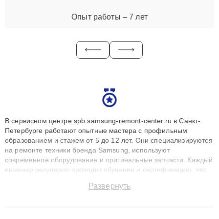
Опыт работы – 7 лет
В сервисном центре spb.samsung-remont-center.ru в Санкт-
Петербурге работают опытные мастера с профильным
образованием и стажем от 5 до 12 лет. Они специализируются
на ремонте техники бренда Samsung, используют
современное оборудование и оригинальные запчасти. Каждый
инженер регулярно проходит обучение и сертификацию, что
позволяет быстро и точноdiagnostikировать поломки и
Развернуть
восстанавливать технику с сохранением гарантии до 3 лет.
Наши мастера решают сложные случаи: от замены матриц и
материнских плат до ремонта после залития и восстановления
данных. Благодаря высокой квалификации и ответственному