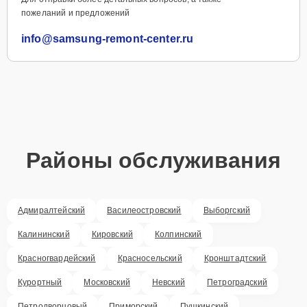
пожеланий и предложений
info@samsung-remont-center.ru
Районы обслуживания
Адмиралтейский
Василеостровский
Выборгский
Калининский
Кировский
Колпинский
Красногвардейский
Красносельский
Кронштадтский
Курортный
Московский
Невский
Петроградский
Петродворцовый
Приморский
Пушкинский