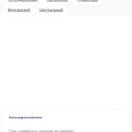
Фрунзенский
Центральный
Samsungremontcenter
Сеть сервисных центров по ремонту