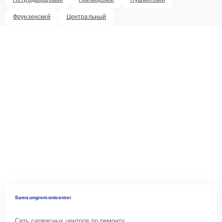
Фрунзенский
Центральный
Samsungremontcenter
Сеть сервисных центров по ремонту