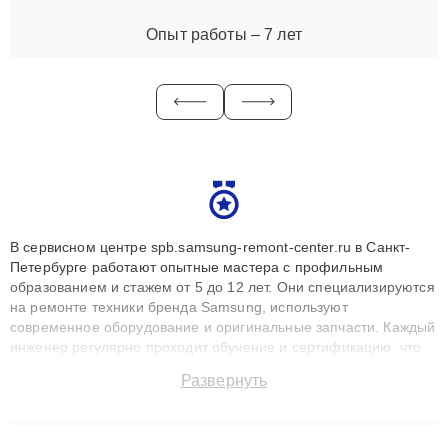
Опыт работы – 7 лет
В сервисном центре spb.samsung-remont-center.ru в Санкт-
Петербурге работают опытные мастера с профильным
образованием и стажем от 5 до 12 лет. Они специализируются
на ремонте техники бренда Samsung, используют
современное оборудование и оригинальные запчасти. Каждый
инженер регулярно проходит обучение и сертификацию, что
позволяет быстро и точноdiagnostikировать поломки и
Развернуть
восстанавливать технику с сохранением гарантии до 3 лет.
Наши мастера решают сложные случаи: от замены матриц и
материнских плат до ремонта после залития и восстановления
данных. Благодаря высокой квалификации и ответственному