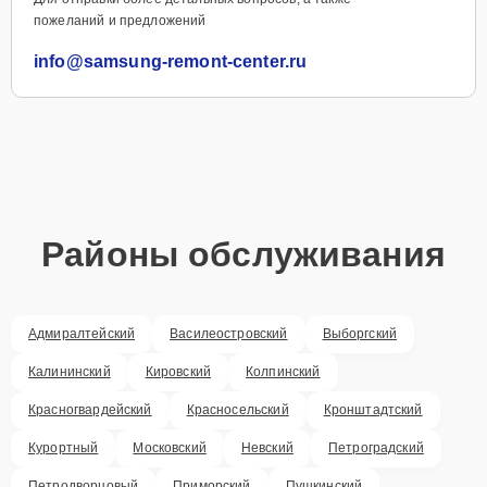
пожеланий и предложений
info@samsung-remont-center.ru
Районы обслуживания
Адмиралтейский
Василеостровский
Выборгский
Калининский
Кировский
Колпинский
Красногвардейский
Красносельский
Кронштадтский
Курортный
Московский
Невский
Петроградский
Петродворцовый
Приморский
Пушкинский