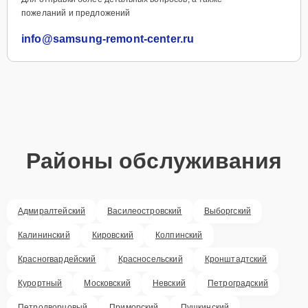
пожеланий и предложений
info@samsung-remont-center.ru
Районы обслуживания
Адмиралтейский
Василеостровский
Выборгский
Калининский
Кировский
Колпинский
Красногвардейский
Красносельский
Кронштадтский
Курортный
Московский
Невский
Петроградский
Петродворцовый
Приморский
Пушкинский