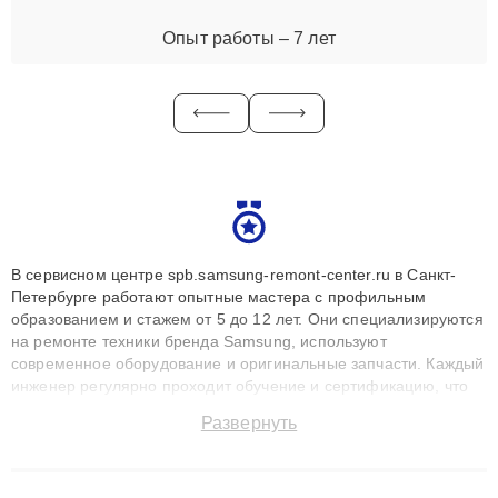
Опыт работы – 7 лет
В сервисном центре spb.samsung-remont-center.ru в Санкт-
Петербурге работают опытные мастера с профильным
образованием и стажем от 5 до 12 лет. Они специализируются
на ремонте техники бренда Samsung, используют
современное оборудование и оригинальные запчасти. Каждый
инженер регулярно проходит обучение и сертификацию, что
позволяет быстро и точноdiagnostikировать поломки и
Развернуть
восстанавливать технику с сохранением гарантии до 3 лет.
Наши мастера решают сложные случаи: от замены матриц и
материнских плат до ремонта после залития и восстановления
данных. Благодаря высокой квалификации и ответственному