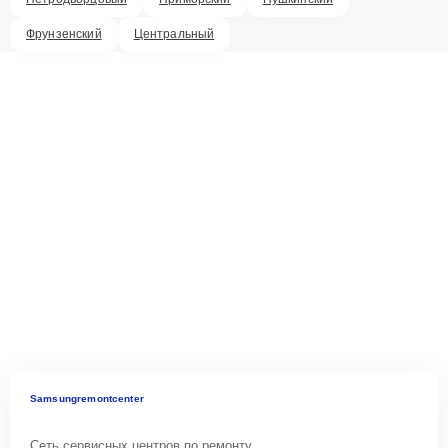
Фрунзенский
Центральный
Samsungremontcenter
Сеть сервисных центров по ремонту