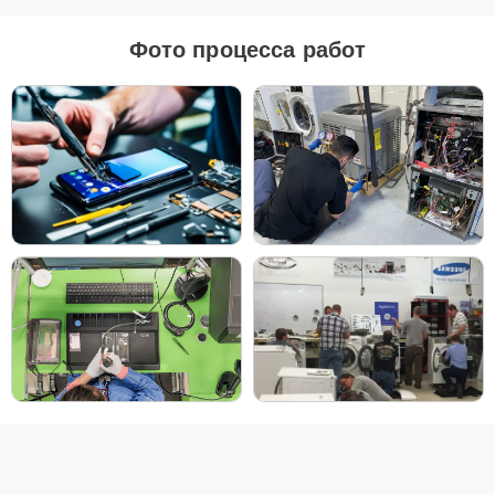
🔧 Ремонт проекторов
Фото процесса работ
Samsung в Санкт-
Петербурге
Ремонт проекторов Samsung в Санкт-Петербурге включает
диагностику и устранение типичных неисправностей. Мы
заменяем перегоревшие лампы, восстанавливаем системы
охлаждения, ремонтируем платы управления и устраняем сбои в
моделях Samsung The Freestyle 2nd Gen, Samsung SP-LSP9TFAXZT
или Samsung SP-LSP3BLAXCE. Процесс начинается с бесплатной
диагностики, которая помогает выявить причину поломки — будь
то проблемы с цветовым колесом в Samsung Premiere LSP7T или
неисправность HDMI-порта в Samsung The Freestyle SP-LSP3BLA.
Мы используем оригинальные комплектующие, чтобы
гарантировать надежность и долговечность ремонта.
Основные виды ремонта техники Samsung:
Замена лампы проектора в Samsung Premiere
LSP9T;
Ремонт системы охлаждения в Samsung The
Freestyle;