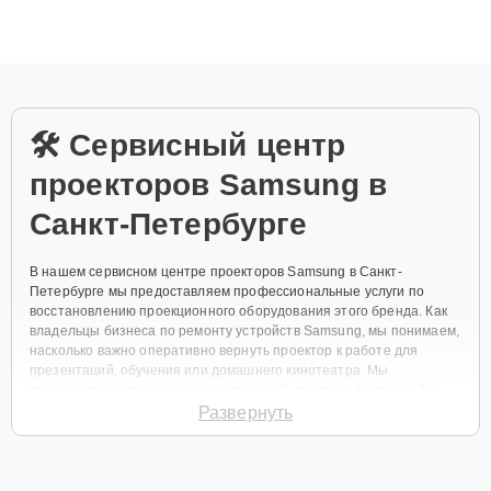
данных. Благодаря высокой квалификации и ответственному
подходу клиенты получают быстрый, качественный ремонт и
понятные объяснения по результатам диагностики.
🛠️ Сервисный центр
проекторов Samsung в
Санкт-Петербурге
В нашем сервисном центре проекторов Samsung в Санкт-
Петербурге мы предоставляем профессиональные услуги по
восстановлению проекционного оборудования этого бренда. Как
владельцы бизнеса по ремонту устройств Samsung, мы понимаем,
насколько важно оперативно вернуть проектор к работе для
презентаций, обучения или домашнего кинотеатра. Мы
специализируемся на ремонте моделей, таких как Samsung The
Freestyle, Samsung Premiere LSP9T и Samsung SP-LSP7T, где часто
Развернуть
возникают проблемы с лампами, оптикой или электроникой. Наша
цель — предложить качественный сервис и полезные
рекомендации, чтобы ваша техника работала стабильно.