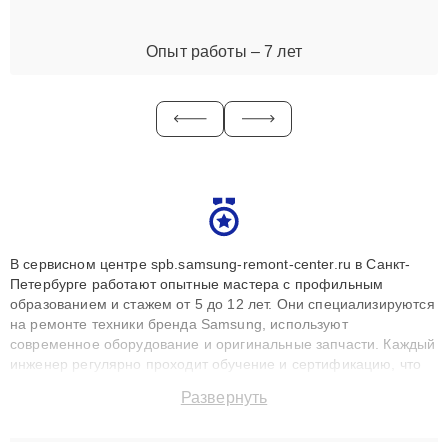
Опыт работы – 7 лет
В сервисном центре spb.samsung-remont-center.ru в Санкт-
Петербурге работают опытные мастера с профильным
образованием и стажем от 5 до 12 лет. Они специализируются
на ремонте техники бренда Samsung, используют
современное оборудование и оригинальные запчасти. Каждый
инженер регулярно проходит обучение и сертификацию, что
позволяет быстро и точноdiagnostikировать поломки и
Развернуть
восстанавливать технику с сохранением гарантии до 3 лет.
Наши мастера решают сложные случаи: от замены матриц и
материнских плат до ремонта после залития и восстановления