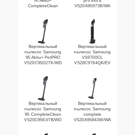
AI Akku+
pro extra
CompleteClean
VS20A95973B/WA
Вертикальный
Вертикальный
пылесос Samsung
пылесос Samsung
95 Akku+ PetPRO
VS9700CL
VS20C95D2TK/WD
VS28C9784QK/EV
Вертикальный
Вертикальный
пылесос Samsung
пылесос Samsung
95 CompleteClean
complete
VS20C95E4TB/WD
VS20A95843W/WA