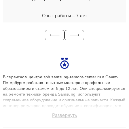
Опыт работы – 7 лет
В сервисном центре spb.samsung-remont-center.ru в Санкт-
Петербурге работают опытные мастера с профильным
образованием и стажем от 5 до 12 лет. Они специализируются
на ремонте техники бренда Samsung, используют
современное оборудование и оригинальные запчасти. Каждый
инженер регулярно проходит обучение и сертификацию, что
позволяет быстро и точноdiagnostikировать поломки и
Развернуть
восстанавливать технику с сохранением гарантии до 3 лет.
Наши мастера решают сложные случаи: от замены матриц и
материнских плат до ремонта после залития и восстановления