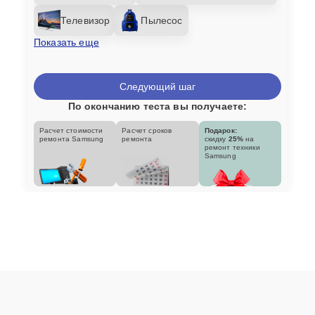
Телевизор
Пылесос
Показать еще
Следующий шаг
По окончанию теста вы получаете:
Расчет стоимости
Расчет сроков
Подарок:
ремонта Samsung
ремонта
скидку
25%
на
ремонт техники
Samsung