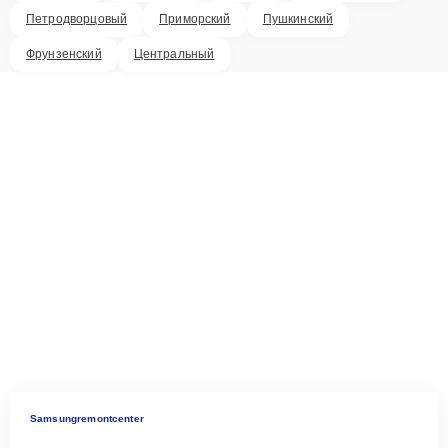
Петродворцовый
Приморский
Пушкинский
Фрунзенский
Центральный
Samsungremontcenter