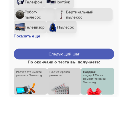
Телефон
Ноутбук
Робот-
Вертикальный
пылесос
пылесос
Телевизор
Пылесос
Показать еще
Следующий шаг
По окончанию теста вы получаете:
Расчет стоимости
Расчет сроков
Подарок:
ремонта Samsung
ремонта
скидку
25%
на
ремонт техники
Samsung