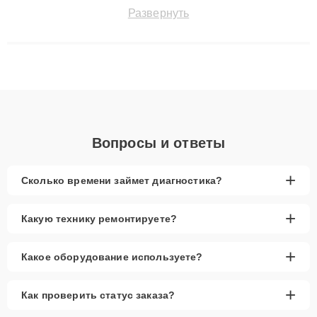
позволяет быстро и точноdiagnostikировать поломки и
Развернуть
восстанавливать технику с сохранением гарантии до 3 лет.
Наши мастера решают сложные случаи: от замены матриц и
материнских плат до ремонта после залития и восстановления
данных. Благодаря высокой квалификации и ответственному
подходу клиенты получают быстрый, качественный ремонт и
понятные объяснения по результатам диагностики.
Вопросы и ответы
+
Сколько времени займет диагностика?
+
Какую технику ремонтируете?
+
Какое оборудование используете?
+
Как проверить статус заказа?