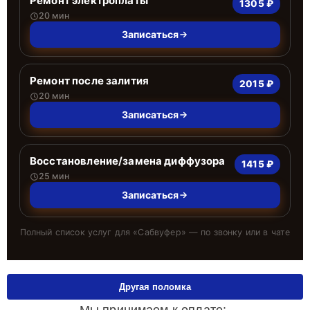
Ремонт электроплаты
1305 ₽
20 мин
Записаться
Ремонт после залития
2015 ₽
20 мин
Записаться
Восстановление/замена диффузора
1415 ₽
25 мин
Записаться
Полный список услуг для «
Сабвуфер
» — по звонку или в чате
Другая поломка