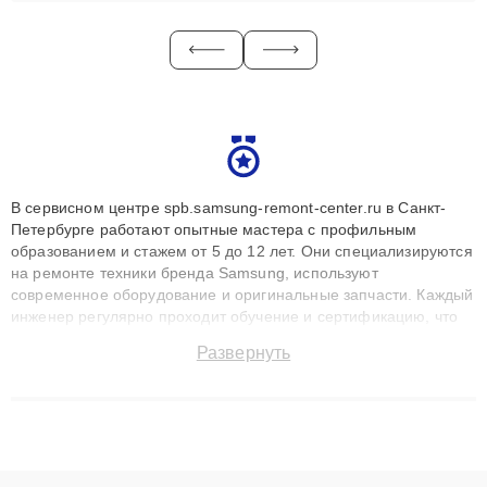
В сервисном центре spb.samsung-remont-center.ru в Санкт-
Петербурге работают опытные мастера с профильным
образованием и стажем от 5 до 12 лет. Они специализируются
на ремонте техники бренда Samsung, используют
современное оборудование и оригинальные запчасти. Каждый
инженер регулярно проходит обучение и сертификацию, что
позволяет быстро и точноdiagnostikировать поломки и
Развернуть
восстанавливать технику с сохранением гарантии до 3 лет.
Наши мастера решают сложные случаи: от замены матриц и
материнских плат до ремонта после залития и восстановления
данных. Благодаря высокой квалификации и ответственному
подходу клиенты получают быстрый, качественный ремонт и
понятные объяснения по результатам диагностики.