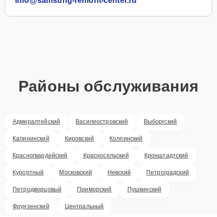
info@samsung-remont-center.ru
Районы обслуживания
Адмиралтейский
Василеостровский
Выборгский
Калининский
Кировский
Колпинский
Красногвардейский
Красносельский
Кронштадтский
Курортный
Московский
Невский
Петроградский
Петродворцовый
Приморский
Пушкинский
Фрунзенский
Центральный