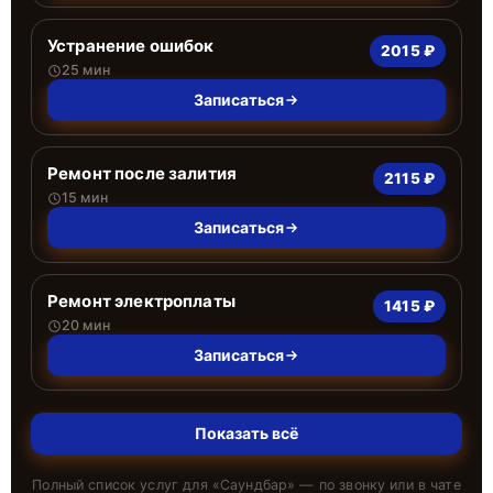
Устранение ошибок
2015 ₽
25 мин
Записаться
Ремонт после залития
2115 ₽
15 мин
Записаться
Ремонт электроплаты
1415 ₽
20 мин
Записаться
Показать всё
Полный список услуг для «
Саундбар
» — по звонку или в чате