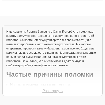
материнских плат до ремонта после залития и восстановления
данных. Благодаря высокой квалификации и ответственному
подходу клиенты получают быстрый, качественный ремонт и
понятные объяснения по результатам диагностики.
Наш сервисный центр Samsung в Санкт-Петербурге предлагает
замену аккумулятора телефона по доступной цене с гарантией
качества. Со временем аккумулятор теряет свою емкость, что
вызывает проблемы с автономностью устройства. Мы готовы
оперативно провести замену батареи, так как все необходимые
комплектующие всегда есть в наличии. Мы предлагаем выгодные
цены и используем как оригинальные аккумуляторы, так и
качественные аналоги, что обеспечивает долговечную и
стабильную работу телефона после замены.
Частые причины поломки
Износ аккумулятора со временем.
Развернуть
Частая зарядка и разрядка устройства.
Перегрев устройства.
Использование неоригинальных зарядных