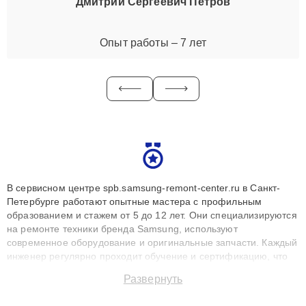
Дмитрий Сергеевич Петров
Опыт работы – 7 лет
В сервисном центре spb.samsung-remont-center.ru в Санкт-
Петербурге работают опытные мастера с профильным
образованием и стажем от 5 до 12 лет. Они специализируются
на ремонте техники бренда Samsung, используют
современное оборудование и оригинальные запчасти. Каждый
инженер регулярно проходит обучение и сертификацию, что
позволяет быстро и точноdiagnostikировать поломки и
Развернуть
восстанавливать технику с сохранением гарантии до 3 лет.
Наши мастера решают сложные случаи: от замены матриц и