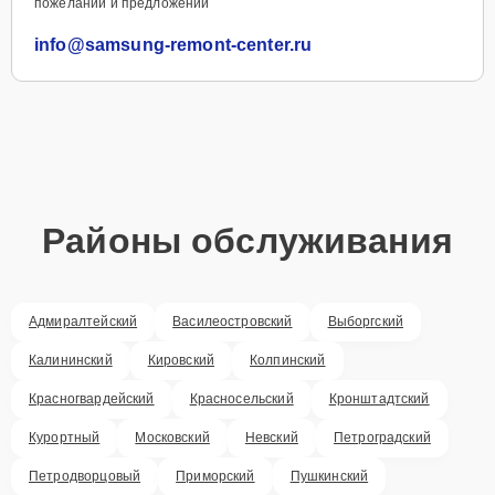
пожеланий и предложений
info@samsung-remont-center.ru
Районы обслуживания
Адмиралтейский
Василеостровский
Выборгский
Калининский
Кировский
Колпинский
Красногвардейский
Красносельский
Кронштадтский
Курортный
Московский
Невский
Петроградский
Петродворцовый
Приморский
Пушкинский