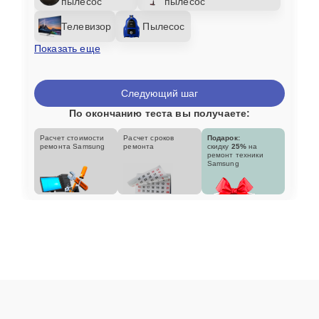
пылесос
пылесос
Телевизор
Пылесос
Показать еще
Следующий шаг
По окончанию теста вы получаете:
Расчет стоимости
Расчет сроков
Подарок:
ремонта Samsung
ремонта
скидку
25%
на
ремонт техники
Samsung