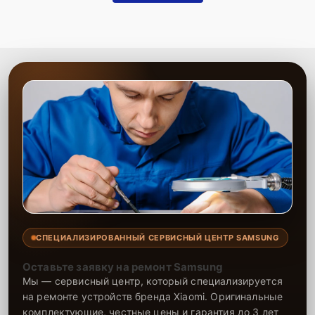
Запчасти в наличии
— оригинальные
аккумуляторы и качественные аналоги всегда на
складе.
Гарантия качества
— уверенность в
надежности выполненных работ.
Сервисный центр выполняет качественную замену аккумулятора
телефона с минимальными затратами времени. Опытные
специалисты оперативно устраняют неисправности, обеспечивая
долгую работу устройства после замены. На все работы и
установленные компоненты предоставляется гарантия, что
подтверждает надежность и долговечность ремонта. Доверьте
замену аккумулятора нашему сервису, и телефон снова будет
держать заряд, как новый.
СПЕЦИАЛИЗИРОВАННЫЙ СЕРВИСНЫЙ ЦЕНТР SAMSUNG
Оставьте заявку на ремонт Samsung
Мы — сервисный центр, который специализируется
на ремонте устройств бренда Xiaomi. Оригинальные
комплектующие, честные цены и гарантия до 3 лет