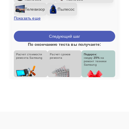
Телевизор
Пылесос
Показать еще
Следующий шаг
По окончанию теста вы получаете:
Расчет стоимости
Расчет сроков
Подарок:
ремонта Samsung
ремонта
скидку
25%
на
ремонт техники
Samsung