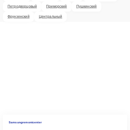
Петродворцовый
Приморский
Пушкинский
Фрунзенский
Центральный
Samsungremontcenter