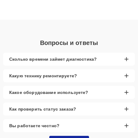
материнских плат до ремонта после залития и восстановления
данных. Благодаря высокой квалификации и ответственному
подходу клиенты получают быстрый, качественный ремонт и
понятные объяснения по результатам диагностики.
Вопросы и ответы
+
Сколько времени займет диагностика?
+
Какую технику ремонтируете?
+
Какое оборудование используете?
+
Как проверить статус заказа?
+
Вы работаете честно?