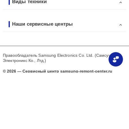
Виды техники
Наши сервисные центры
Правообладатель Samsung Electronics Co. Ltd. (Самсунг
Электроникс Ко., Лтд.)
© 2026 — Сервисный центр samsung-remont-center.ru
Сервисный центр samsung-remont-center.ru специализируется на ремонте
и обслуживании техники Samsung, но не является официальным
сервисным центром бренда. Предлагаем качественные услуги по
устранению неисправностей после окончания гарантии, а также
проводим диагностику и настройку устройств. Указанные на сайте цены
носят предварительный характер и не считаются публичной офертой —
точную стоимость уточняйте у наших мастеров по номерам телефонов,
размещённым на сайте. Мы используем название бренда Samsung
исключительно в информационных целях.