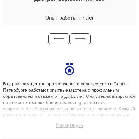
Опыт работы – 7 лет
В сервисном центре spb.samsung-remont-center.ru в Санкт-
Петербурге работают опытные мастера с профильным
образованием и стажем от 5 до 12 лет. Они специализируются
на ремонте техники бренда Samsung, используют
современное оборудование и оригинальные запчасти. Каждый
инженер регулярно проходит обучение и сертификацию, что
позволяет быстро и точноdiagnostikировать поломки и
Развернуть
восстанавливать технику с сохранением гарантии до 3 лет.
Наши мастера решают сложные случаи: от замены матриц и