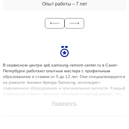
Опыт работы – 7 лет
В сервисном центре spb.samsung-remont-center.ru в Санкт-
Петербурге работают опытные мастера с профильным
образованием и стажем от 5 до 12 лет. Они специализируются
на ремонте техники бренда Samsung, используют
современное оборудование и оригинальные запчасти. Каждый
инженер регулярно проходит обучение и сертификацию, что
позволяет быстро и точноdiagnostikировать поломки и
Развернуть
восстанавливать технику с сохранением гарантии до 3 лет.
Наши мастера решают сложные случаи: от замены матриц и
материнских плат до ремонта после залития и восстановления
данных. Благодаря высокой квалификации и ответственному
подходу клиенты получают быстрый, качественный ремонт и