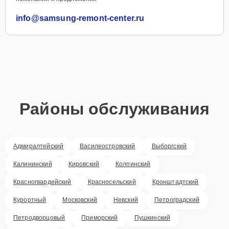
info@samsung-remont-center.ru
Районы обслуживания
Адмиралтейский
Василеостровский
Выборгский
Калининский
Кировский
Колпинский
Красногвардейский
Красносельский
Кронштадтский
Курортный
Московский
Невский
Петроградский
Петродворцовый
Приморский
Пушкинский