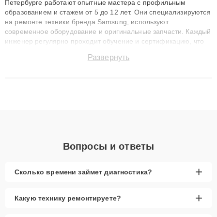
Петербурге работают опытные мастера с профильным
образованием и стажем от 5 до 12 лет. Они специализируются
на ремонте техники бренда Samsung, используют
современное оборудование и оригинальные запчасти. Каждый
инженер регулярно проходит обучение и сертификацию, что
позволяет быстро и точноdiagnostikировать поломки и
Развернуть
восстанавливать технику с сохранением гарантии до 3 лет.
Наши мастера решают сложные случаи: от замены матриц и
материнских плат до ремонта после залития и восстановления
данных. Благодаря высокой квалификации и ответственному
подходу клиенты получают быстрый, качественный ремонт и
понятные объяснения по результатам диагностики.
Вопросы и ответы
+
Сколько времени займет диагностика?
+
Какую технику ремонтируете?