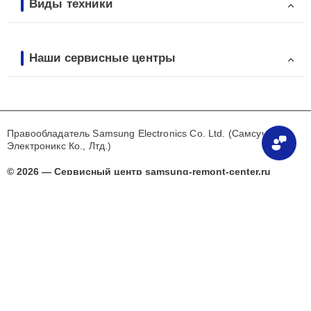
Виды техники
Наши сервисные центры
Правообладатель Samsung Electronics Co. Ltd. (Самсунг
Электроникс Ко., Лтд.)
© 2026 — Сервисный центр samsung-remont-center.ru
Сервисный центр samsung-remont-center.ru специализируется на ремонте
и обслуживании техники Samsung, но не является официальным
сервисным центром бренда. Предлагаем качественные услуги по
устранению неисправностей после окончания гарантии, а также
проводим диагностику и настройку устройств. Указанные на сайте цены
носят предварительный характер и не считаются публичной офертой —
точную стоимость уточняйте у наших мастеров по номерам телефонов,
размещённым на сайте. Мы используем название бренда Samsung
исключительно в информационных целях.