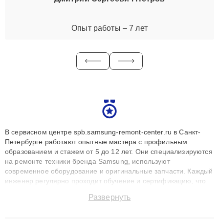
Опыт работы – 7 лет
В сервисном центре spb.samsung-remont-center.ru в Санкт-
Петербурге работают опытные мастера с профильным
образованием и стажем от 5 до 12 лет. Они специализируются
на ремонте техники бренда Samsung, используют
современное оборудование и оригинальные запчасти. Каждый
инженер регулярно проходит обучение и сертификацию, что
позволяет быстро и точноdiagnostikировать поломки и
Развернуть
восстанавливать технику с сохранением гарантии до 3 лет.
Наши мастера решают сложные случаи: от замены матриц и