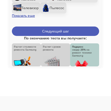
Телевизор
Пылесос
Показать еще
Следующий шаг
По окончанию теста вы получаете:
Расчет стоимости
Расчет сроков
Подарок:
ремонта Samsung
ремонта
скидку
25%
на
ремонт техники
Samsung