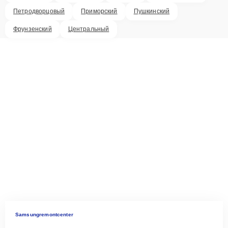
Петродворцовый
Приморский
Пушкинский
Фрунзенский
Центральный
Samsungremontcenter