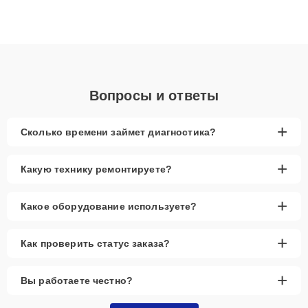
материнских плат до ремонта после залития и восстановления
данных. Благодаря высокой квалификации и ответственному
подходу клиенты получают быстрый, качественный ремонт и
понятные объяснения по результатам диагностики.
Вопросы и ответы
+
Сколько времени займет диагностика?
+
Какую технику ремонтируете?
+
Какое оборудование используете?
+
Как проверить статус заказа?
+
Вы работаете честно?